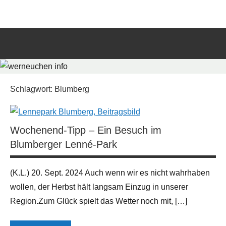
Zum
werneuchen
Informationsportal
Inhalt
für
springen
info
das
tägliche
Such
Geschehen
öffn
in
und
Schlagwort:
Blumberg
um
Werneuchen
Wochenend-Tipp – Ein Besuch im
Blumberger Lenné-Park
(K.L.) 20. Sept. 2024 Auch wenn wir es nicht wahrhaben
wollen, der Herbst hält langsam Einzug in unserer
Region.Zum Glück spielt das Wetter noch mit, […]