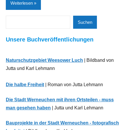
Weiterlesen
Suchen
Freizeit |
Suchen
Tourismus
| Kultur |
Unsere Buchveröffentlichungen
Kunst
Neues
aus
Naturschutzgebiet Weesower Luch
| Bildband von
der
Jutta und Karl Lehmann
Region
Die halbe Freiheit
| Roman von Jutta Lehmann
Die Stadt Werneuchen mit ihren Ortsteilen - muss
man gesehen haben
| Jutta und Karl Lehmann
Bauprojekte in der Stadt Werneuchen - fotografisch