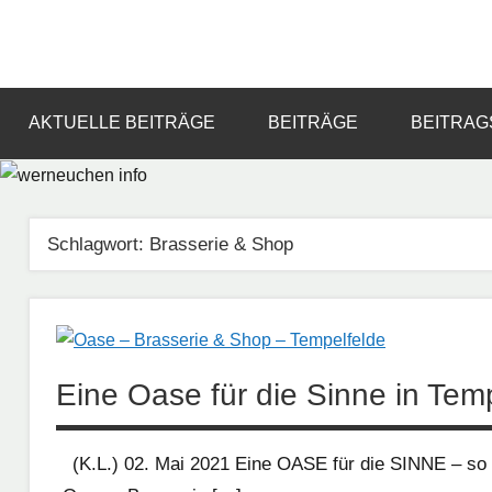
Zum
Inhalt
Informationsportal
werneuchen
springen
für
das
info
AKTUELLE BEITRÄGE
BEITRÄGE
BEITRAG
tägliche
Geschehen
in
und
Schlagwort:
Brasserie & Shop
um
Werneuchen
Eine Oase für die Sinne in Tem
(K.L.) 02. Mai 2021 Eine OASE für die SINNE – so i