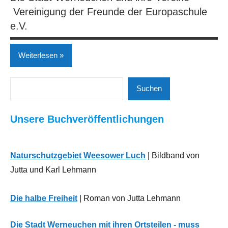
Vereinigung der Freunde der Europaschule
e.V.
Weiterlesen
Suchen
Bildung
Suchen
Gesellschaft
Unsere Buchveröffentlichungen
| Politik |
Kirche
Neues
Naturschutzgebiet Weesower Luch
| Bildband von
aus
Jutta und Karl Lehmann
der
Region
Die halbe Freiheit
| Roman von Jutta Lehmann
Die Stadt Werneuchen mit ihren Ortsteilen - muss