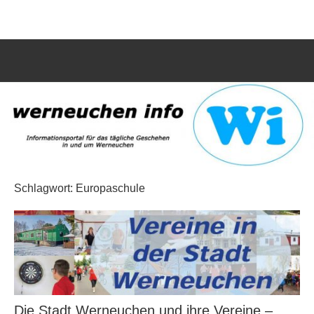
Zum
werneuchen
Informationsportal
Inhalt
für
springen
info
das
tägliche
Such
Geschehen
öffn
in
und
um
Werneuchen
Schlagwort:
Europaschule
Die Stadt Werneuchen und ihre Vereine –