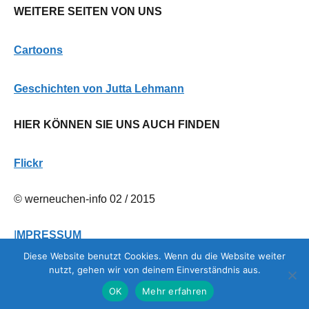
WEITERE SEITEN VON UNS
Cartoons
G
eschichten von Jutta Lehmann
HIER KÖNNEN SIE UNS AUCH FINDEN
Flickr
© werneuchen-info 02 / 2015
I
MPRESSUM
Diese Website benutzt Cookies. Wenn du die Website weiter
nutzt, gehen wir von deinem Einverständnis aus.
DATENSCHUTZERKLÄRUNG
OK
Mehr erfahren