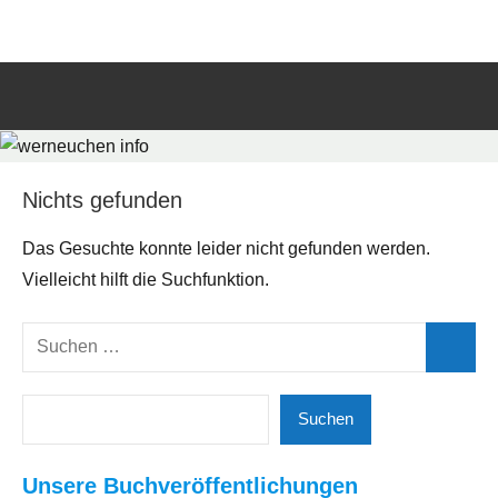
Zum
werneuchen
Informationsportal
Inhalt
für
springen
info
das
tägliche
Such
Geschehen
öffn
in
und
Nichts gefunden
um
Das Gesuchte konnte leider nicht gefunden werden.
Werneuchen
Vielleicht hilft die Suchfunktion.
Suchen
Suchen
nach:
Suchen
Suchen
Unsere Buchveröffentlichungen