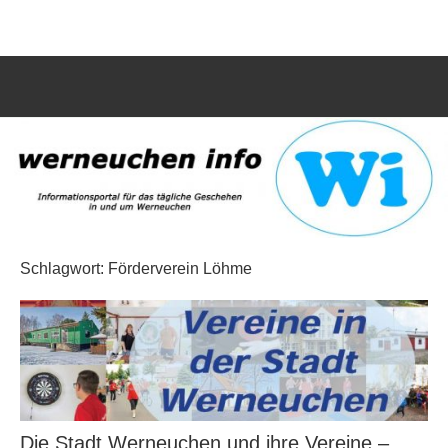
Zum
werneuchen
Informationsportal
Inhalt
für
springen
info
das
tägliche
Such
Geschehen
öffn
in
und
um
Werneuchen
Schlagwort:
Förderverein Löhme
Die Stadt Werneuchen und ihre Vereine –