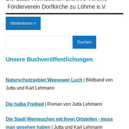
Förderverein Dorfkirche zu Löhme e.V.
Weiterlesen
Suchen
Gesellschaft
Suchen
| Politik |
Kirche
Unsere Buchveröffentlichungen
Leben,
Gesundheit,
Soziales
Naturschutzgebiet Weesower Luch
| Bildband von
Jutta und Karl Lehmann
Neues
aus
Die halbe Freiheit
| Roman von Jutta Lehmann
der
Region
Die Stadt Werneuchen mit ihren Ortsteilen - muss
man gesehen haben
| Jutta und Karl Lehmann