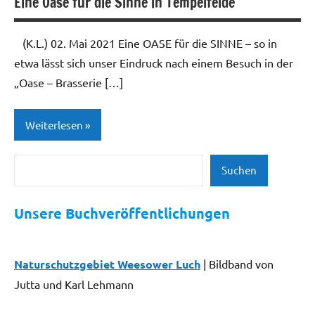
Eine Oase für die Sinne in Tempelfelde
(K.L.) 02. Mai 2021 Eine OASE für die SINNE – so in
etwa lässt sich unser Eindruck nach einem Besuch in der
„Oase – Brasserie […]
Weiterlesen
Suchen
Dienstleistungen/
Suchen
Handwerk
Unsere Buchveröffentlichungen
Handel
Hotel/Gastronomie
Naturschutzgebiet Weesower Luch
| Bildband von
Neues
aus der
Jutta und Karl Lehmann
Region