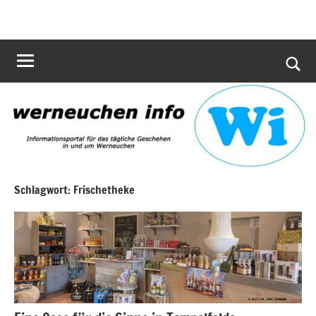
Zum
werneuchen
Informationsportal
Inhalt
für
info
springen
das
tägliche
Such
Geschehen
öffn
in
und
um
Werneuchen
Schlagwort:
Frischetheke