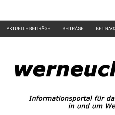
Zum
Inhalt
Informationsportal
werneuchen
springen
für
das
info
AKTUELLE BEITRÄGE
BEITRÄGE
BEITRAG
tägliche
Geschehen
in
und
um
Werneuchen