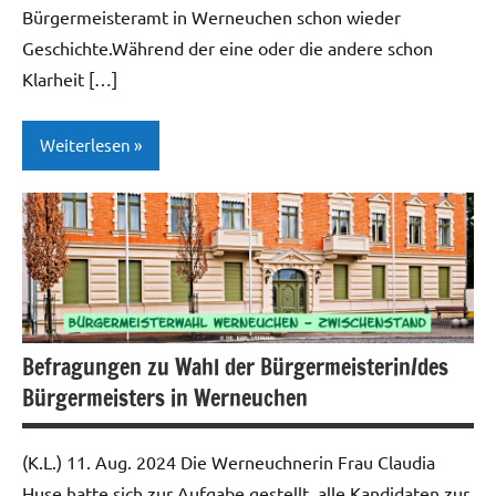
Bürgermeisteramt in Werneuchen schon wieder
Geschichte.Während der eine oder die andere schon
Klarheit […]
Weiterlesen
Gesellschaft
| Politik |
Kirche
Neues
aus der
Befragungen zu Wahl der Bürgermeisterin/des
Region
Bürgermeisters in Werneuchen
Öffentliche
Verwaltung
(K.L.) 11. Aug. 2024 Die Werneuchnerin Frau Claudia
Huse hatte sich zur Aufgabe gestellt, alle Kandidaten zur