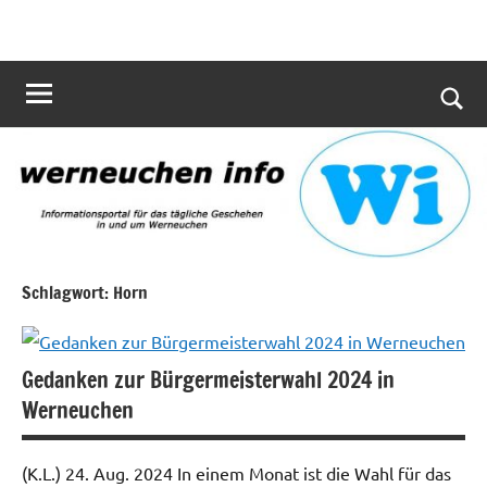
Zum
werneuchen
Informationsportal
Inhalt
für
info
springen
das
tägliche
Such
Geschehen
öffn
in
und
um
Werneuchen
Schlagwort:
Horn
Gedanken zur Bürgermeisterwahl 2024 in
Werneuchen
(K.L.) 24. Aug. 2024 In einem Monat ist die Wahl für das