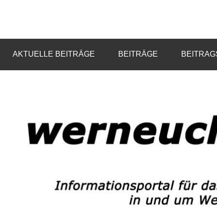
Zum
Inhalt
Informationsportal
werneuchen
springen
für
das
info
AKTUELLE BEITRÄGE
BEITRÄGE
BEITRAG
tägliche
Geschehen
in
und
um
Werneuchen