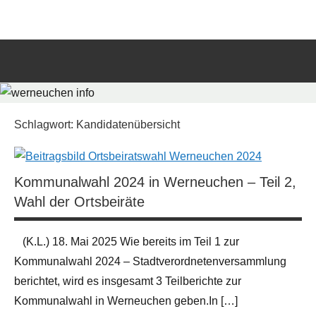
Zum
werneuchen
Informationsportal
Inhalt
für
springen
info
das
tägliche
Such
Geschehen
öffn
in
und
Schlagwort:
Kandidatenübersicht
um
Werneuchen
Kommunalwahl 2024 in Werneuchen – Teil 2,
Wahl der Ortsbeiräte
(K.L.) 18. Mai 2025 Wie bereits im Teil 1 zur
Kommunalwahl 2024 – Stadtverordnetenversammlung
berichtet, wird es insgesamt 3 Teilberichte zur
Kommunalwahl in Werneuchen geben.In […]