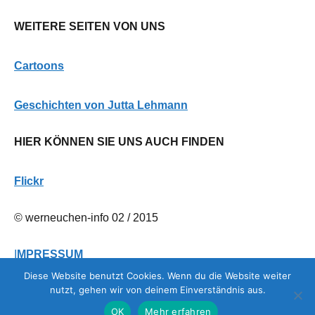
WEITERE SEITEN VON UNS
Cartoons
G
eschichten von Jutta Lehmann
HIER KÖNNEN SIE UNS AUCH FINDEN
Flickr
© werneuchen-info 02 / 2015
I
MPRESSUM
Diese Website benutzt Cookies. Wenn du die Website weiter
nutzt, gehen wir von deinem Einverständnis aus.
DATENSCHUTZERKLÄRUNG
OK
Mehr erfahren