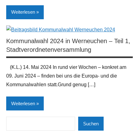
Weiterlesen
Gesellschaft
| Politik |
Kommunalwahl 2024 in Werneuchen – Teil 1,
Kirche
Stadtverordnetenversammlung
Neues
aus
(K.L.) 14. Mai 2024 In rund vier Wochen – konkret am
der
09. Juni 2024 – finden bei uns die Europa- und die
Region
Kommunalwahlen statt.Grund genug […]
Öffentliche
Verwaltung
Weiterlesen
Suchen
Gesellschaft
Suchen
| Politik |
Kirche