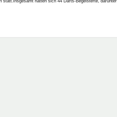
tatt.Insgesamt hatten sich 44 Darts-Begeisterte, darunter