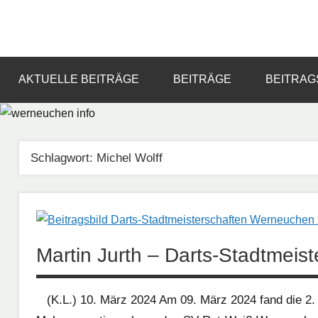
Zum
Inhalt
Informationsportal
werneuchen
springen
für
das
info
AKTUELLE BEITRÄGE
BEITRÄGE
BEITRAG
tägliche
Geschehen
in
und
Schlagwort:
Michel Wolff
um
Werneuchen
Martin Jurth – Darts-Stadtmei
(K.L.) 10. März 2024 Am 09. März 2024 fand die 2.