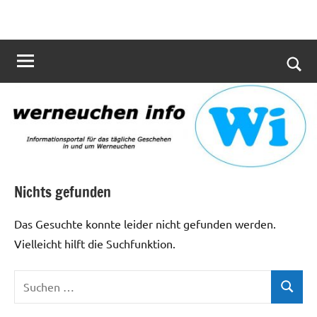
Zum
werneuchen
Informationsportal
Inhalt
für
info
springen
das
tägliche
Such
Geschehen
öffn
in
und
um
Werneuchen
Nichts gefunden
Das Gesuchte konnte leider nicht gefunden werden.
Vielleicht hilft die Suchfunktion.
Suchen
Suchen
nach: