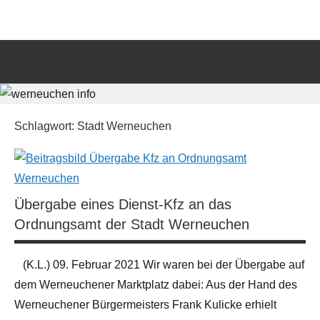
Zum
werneuchen
Informationsportal
Inhalt
für
springen
info
das
tägliche
Such
Geschehen
öffn
in
und
Schlagwort:
Stadt Werneuchen
um
Werneuchen
Übergabe eines Dienst-Kfz an das
Ordnungsamt der Stadt Werneuchen
(K.L.) 09. Februar 2021 Wir waren bei der Übergabe auf
dem Werneuchener Marktplatz dabei: Aus der Hand des
Werneuchener Bürgermeisters Frank Kulicke erhielt