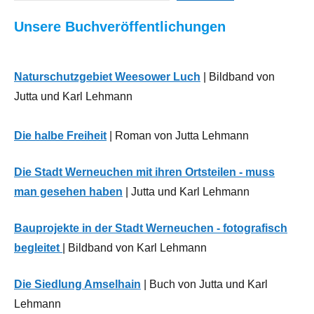
Kirche
Unsere Buchveröffentlichungen
Neues
aus
der
Naturschutzgebiet Weesower Luch
| Bildband von
Region
Jutta und Karl Lehmann
Öffentliche
Die halbe Freiheit
| Roman von Jutta Lehmann
Verwaltung
Recht/Justiz
Die Stadt Werneuchen mit ihren Ortsteilen - muss
man gesehen haben
| Jutta und Karl Lehmann
Bauprojekte in der Stadt Werneuchen - fotografisch
begleitet
| Bildband von Karl Lehmann
Die Siedlung Amselhain
| Buch von Jutta und Karl
Lehmann