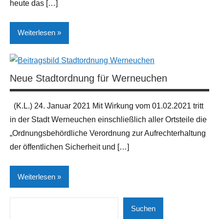
heute das […]
Weiterlesen
Gesellschaft
| Politik |
Neue Stadtordnung für Werneuchen
Kirche
Neues
(K.L.) 24. Januar 2021 Mit Wirkung vom 01.02.2021 tritt
aus
in der Stadt Werneuchen einschließlich aller Ortsteile die
der
„Ordnungsbehördliche Verordnung zur Aufrechterhaltung
Region
der öffentlichen Sicherheit und […]
Öffentliche
Verwaltung
Weiterlesen
Suchen
Gesellschaft
Suchen
| Politik |