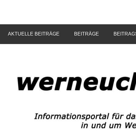
Zum
Inhalt
Informationsportal
werneuchen
springen
für
das
info
AKTUELLE BEITRÄGE
BEITRÄGE
BEITRAG
tägliche
Geschehen
in
und
um
Werneuchen