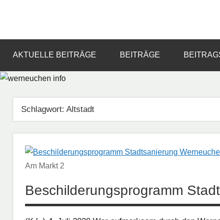
Zum
Inhalt
Informationsportal
werneuchen
springen
für
das
info
AKTUELLE BEITRÄGE
BEITRÄGE
BEITRAG
tägliche
Geschehen
in
und
Schlagwort:
Altstadt
um
Werneuchen
Am Markt 2
Beschilderungsprogramm Stad