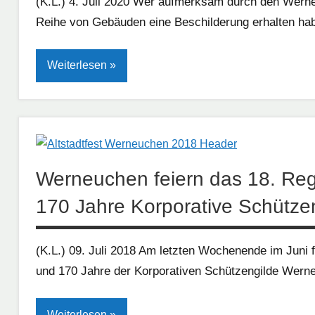
(K.L.) 4. Juli 2020 Wer aufmerksam durch den Werneu
Reihe von Gebäuden eine Beschilderung erhalten hab
Weiterlesen
Freizeit |
Tourismus
| Kultur |
Kunst
Werneuchen feiern das 18. Regi
Neues
170 Jahre Korporative Schütze
aus
der
(K.L.) 09. Juli 2018 Am letzten Wochenende im Juni 
Region
und 170 Jahre der Korporativen Schützengilde Wern
Tourismus
Weiterlesen