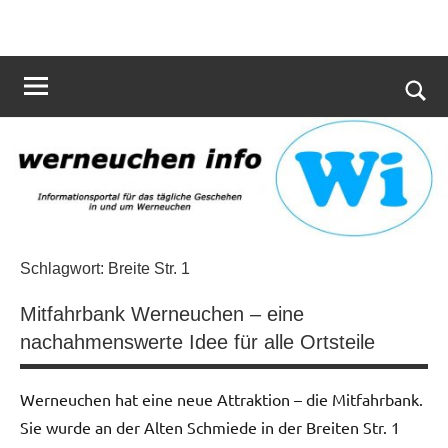
Zum
Informationsportal
werneuchen
Inhalt
für
springen
info
das
tägliche
Such
Geschehen
öffn
in
und
um
Werneuchen
Schlagwort:
Breite Str. 1
Mitfahrbank Werneuchen – eine
nachahmenswerte Idee für alle Ortsteile
Werneuchen hat eine neue Attraktion – die Mitfahrbank.
Sie wurde an der Alten Schmiede in der Breiten Str. 1