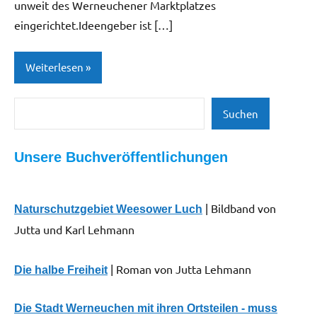
unweit des Werneuchener Marktplatzes
eingerichtet.Ideengeber ist […]
Weiterlesen
Suchen
Gesellschaft
Suchen
| Politik |
Kirche
Unsere Buchveröffentlichungen
Leben,
Gesundheit,
Soziales
| Bildband von
Naturschutzgebiet Weesower Luch
Jutta und Karl Lehmann
Neues
aus der
Region
| Roman von Jutta Lehmann
Die halbe Freiheit
Umwelt
Die Stadt Werneuchen mit ihren Ortsteilen - muss