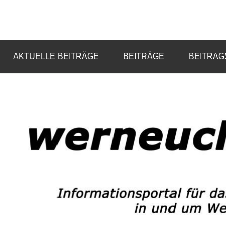
Zum
Inhalt
Informationsportal
werneuchen
springen
für
das
info
AKTUELLE BEITRÄGE
BEITRÄGE
BEITRAG
tägliche
Geschehen
in
und
um
Werneuchen