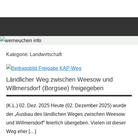
Zum
werneuchen
Informationsportal
Inhalt
für
springen
info
das
tägliche
Such
Geschehen
öffn
in
und
Kategorie:
Landwirtschaft
um
Werneuchen
Ländlicher Weg zwischen Weesow und
Willmersdorf (Borgsee) freigegeben
(K.L.) 02. Dez. 2025 Heute (02. Dezember 2025) wurde
der „Ausbau des ländlichen Weges zwischen Weesow
und Willmersdorf” feierlich übergeben. Vielen ist dieser
Weg eher […]