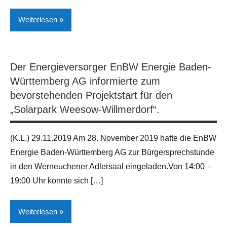
Weiterlesen
Bauen
Der Energieversorger EnBW Energie Baden-
Landwirtschaft
Württemberg AG informierte zum
Verkehr
bevorstehenden Projektstart für den
„Solarpark Weesow-Willmerdorf“.
Wirtschaft
(K.L.) 29.11.2019 Am 28. November 2019 hatte die EnBW
Energie Baden-Württemberg AG zur Bürgersprechstunde
in den Werneuchener Adlersaal eingeladen.Von 14:00 –
19:00 Uhr konnte sich […]
Weiterlesen