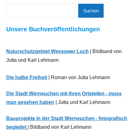
Suchen
Bauen
Suchen
Energie/Wasserver-
Unsere Buchveröffentlichungen
und entsorgung
Landwirtschaft
Naturschutzgebiet Weesower Luch
| Bildband von
Neues
aus
Jutta und Karl Lehmann
der
Region
Die halbe Freiheit
| Roman von Jutta Lehmann
Wirtschaft
Die Stadt Werneuchen mit ihren Ortsteilen - muss
man gesehen haben
| Jutta und Karl Lehmann
Bauprojekte in der Stadt Werneuchen - fotografisch
begleitet
| Bildband von Karl Lehmann