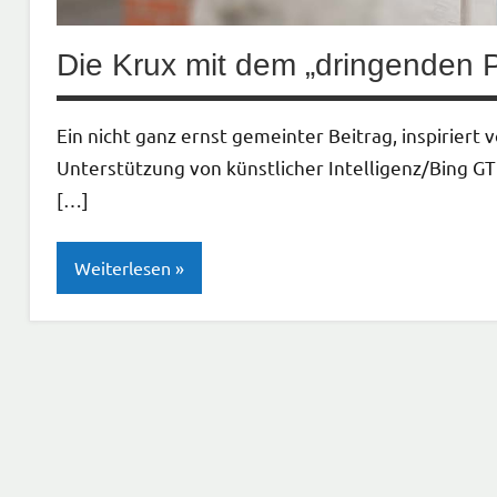
Die Krux mit dem „dringenden 
Ein nicht ganz ernst gemeinter Beitrag, inspiriert
Unterstützung von künstlicher Intelligenz/Bing G
[…]
Weiterlesen
Gesellschaft
| Politik |
Kirche
Neues
aus