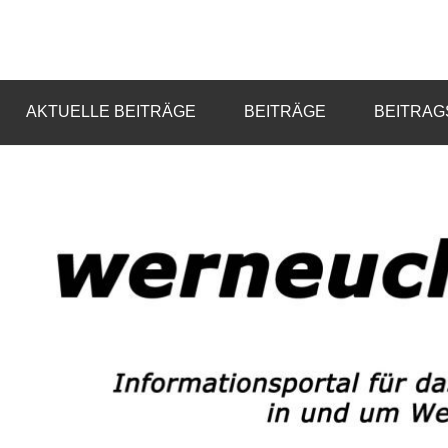
Zum
Inhalt
Informationsportal
werneuchen
springen
für
das
info
AKTUELLE BEITRÄGE
BEITRÄGE
BEITRAG
tägliche
Geschehen
in
und
um
Werneuchen