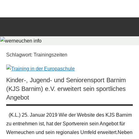
Zum
werneuchen
Informationsportal
Inhalt
für
springen
info
das
tägliche
Such
Geschehen
öffn
in
und
Schlagwort:
Trainingszeiten
um
Werneuchen
Kinder-, Jugend- und Seniorensport Barnim
(KJS Barnim) e.V. erweitert sein sportliches
Angebot
(K.L.) 25. Januar 2019 Wie der Website des KJS Barnim
zu entnehmen ist, hat der Sportverein sein Angebot für
Werneuchen und sein regionales Umfeld erweitert.Neben