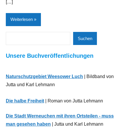
[…]
Weiterlesen
Suchen
Allgemeines
Suchen
Breiten- und
Unsere Buchveröffentlichungen
Leistungssport
Neues
aus
Naturschutzgebiet Weesower Luch
| Bildband von
der
Jutta und Karl Lehmann
Region
Sport
Die halbe Freiheit
| Roman von Jutta Lehmann
Die Stadt Werneuchen mit ihren Ortsteilen - muss
man gesehen haben
| Jutta und Karl Lehmann