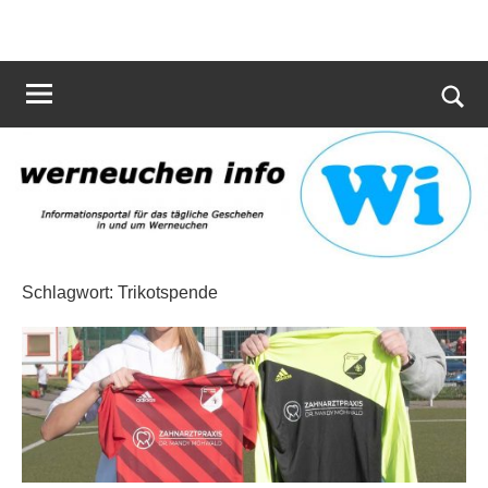
Zum
werneuchen
Informationsportal
Inhalt
für
springen
info
das
tägliche
Such
Geschehen
öffn
in
und
um
Werneuchen
Schlagwort:
Trikotspende