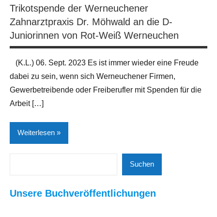
Trikotspende der Werneuchener
Zahnarztpraxis Dr. Möhwald an die D-
Juniorinnen von Rot-Weiß Werneuchen
(K.L.) 06. Sept. 2023 Es ist immer wieder eine Freude
dabei zu sein, wenn sich Werneuchener Firmen,
Gewerbetreibende oder Freiberufler mit Spenden für die
Arbeit […]
Weiterlesen
Suchen
Breiten- und
Suchen
Leistungssport
Unsere Buchveröffentlichungen
Fußball
Neues