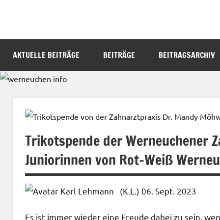
Zum
Inhalt
werneuchen
Informationsportal
springen
für
info
das
AKTUELLE BEITRÄGE
BEITRÄGE
BEITRAGSARCHIV
tägliche
Geschehen
in
und
um
Werneuchen
Trikotspende der Werneuchener Za
Juniorinnen von Rot-Weiß Werne
(K.L.) 06. Sept. 2023
Es ist immer wieder eine Freude dabei zu sein, 