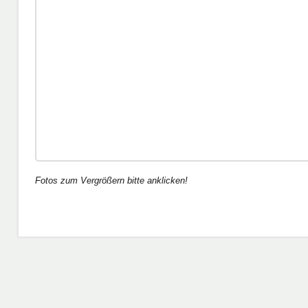
Fotos zum Vergrößern bitte anklicken!
Schlagwörter:
Breiten- und
D-
Leistungssport
Juniorinnen
,
Fußball
Dr.