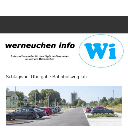
Zum
werneuchen
Informationsportal
Inhalt
für
springen
info
das
tägliche
Such
Geschehen
öffn
in
und
um
Werneuchen
Schlagwort:
Übergabe Bahnhofsvorplatz