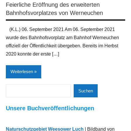
Feierliche Eröffnung des erweiterten
Bahnhofsvorplatzes von Werneuchen
(K.L.) 06. September 2021 Am 06. September 2021
wurde des Bahnhofsvorplatz am Bahnhof Werneuchen
offiziell der Öffentlichkeit übergeben. Bereits im Herbst
2020 konnte der erste […]
Weiterlesen
Suchen
Bauen
Suchen
Neues
Unsere Buchveröffentlichungen
aus
der
Region
Naturschutzgebiet Weesower Luch
| Bildband von