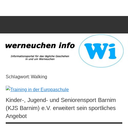
Zum
werneuchen
Informationsportal
Inhalt
für
springen
info
das
tägliche
Such
Geschehen
öffn
in
und
um
Werneuchen
Schlagwort:
Walking
Kinder-, Jugend- und Seniorensport Barnim
(KJS Barnim) e.V. erweitert sein sportliches
Angebot