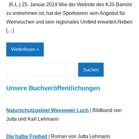
(K.L.) 25. Januar 2019 Wie der Website des KJS Barnim
zu entnehmen ist, hat der Sportverein sein Angebot für
Werneuchen und sein regionales Umfeld erweitert.Neben
[…]
Weiterlesen
Suchen
Allgemeines
Suchen
Breiten- und
Unsere Buchveröffentlichungen
Leistungssport
Neues
aus
Naturschutzgebiet Weesower Luch
| Bildband von
der
Jutta und Karl Lehmann
Region
Sport
Die halbe Freiheit
| Roman von Jutta Lehmann