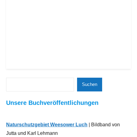
Suchen
Schlagwörter:
Freizeit |
Suchen
Rudolfshöhe
,
Tourismus
Siedlerverein
,
| Kultur |
Unsere Buchveröffentlichungen
Vereine
,
Kunst
Vereinsübersicht
,
Hobby,
Werneuchen
Haus und
Naturschutzgebiet Weesower Luch
| Bildband von
Garten,
Jutta und Karl Lehmann