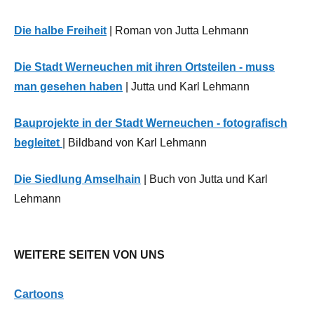
Heimwerken
Die halbe Freiheit
| Roman von Jutta Lehmann
Literatur,
Musik,
Theater, Film,
Die Stadt Werneuchen mit ihren Ortsteilen - muss
Malerei,
man gesehen haben
| Jutta und Karl Lehmann
Ausstellungen
Bauprojekte in der Stadt Werneuchen - fotografisch
Natur
begleitet
| Bildband von Karl Lehmann
Neues
aus
Die Siedlung Amselhain
| Buch von Jutta und Karl
der
Lehmann
Region
WEITERE SEITEN VON UNS
Cartoons