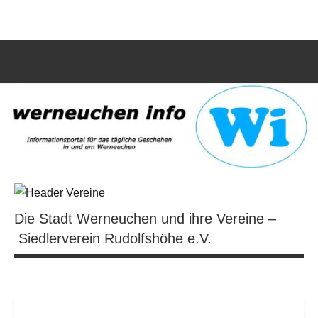
Zum
werneuchen
Informationsportal
Inhalt
für
springen
info
das
tägliche
Such
Geschehen
öffn
in
und
um
Werneuchen
Die Stadt Werneuchen und ihre Vereine –
Siedlerverein Rudolfshöhe e.V.