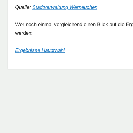
Quelle:
Stadtverwaltung Werneuchen
Wer noch einmal vergleichend einen Blick auf die Er
werden:
Ergebnisse Hauptwahl
Schlagwörter:
Gesellschaft
Astrid
| Politik |
Hildebrand
,
Kirche
Bürgermeister
,
Neues
Kandidaten
aus
Bürgermeisterwahl
,
der
Lars
Region
Hübner
,