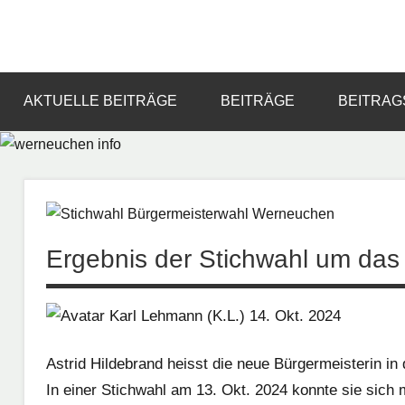
Zum
Inhalt
Informationsportal
werneuchen
springen
für
das
info
AKTUELLE BEITRÄGE
BEITRÄGE
BEITRAG
tägliche
Geschehen
in
und
um
Werneuchen
Ergebnis der Stichwahl um da
(K.L.) 14. Okt. 2024
Astrid Hildebrand heisst die neue Bürgermeisterin i
In einer Stichwahl am 13. Okt. 2024 konnte sie sich 