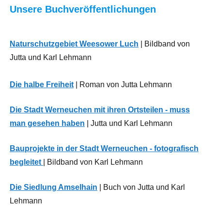
Unsere Buchveröffentlichungen
Bildung
Kirche
weiterer
Neues
Ortsteile
,
aus
Kernstadt
Naturschutzgebiet Weesower Luch
| Bildband von
der
Werneuchen
,
Jutta und Karl Lehmann
Region
Ortsbeiräte
,
Werneuchen
,
Öffentliche
Die halbe Freiheit
| Roman von Jutta Lehmann
Werneuchen-
Verwaltung
Ost
Die Stadt Werneuchen mit ihren Ortsteilen - muss
Recht/Justiz
man gesehen haben
| Jutta und Karl Lehmann
Bauprojekte in der Stadt Werneuchen - fotografisch
begleitet
| Bildband von Karl Lehmann
Die Siedlung Amselhain
| Buch von Jutta und Karl
Lehmann