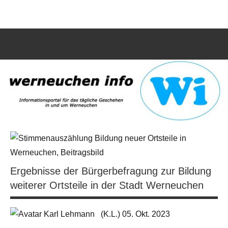
Zum
werneuchen
Informationsportal
Inhalt
für
springen
info
das
tägliche
Such
Geschehen
öffn
in
und
um
Werneuchen
Ergebnisse der Bürgerbefragung zur Bildung
weiterer Ortsteile in der Stadt Werneuchen
(K.L.) 05. Okt. 2023