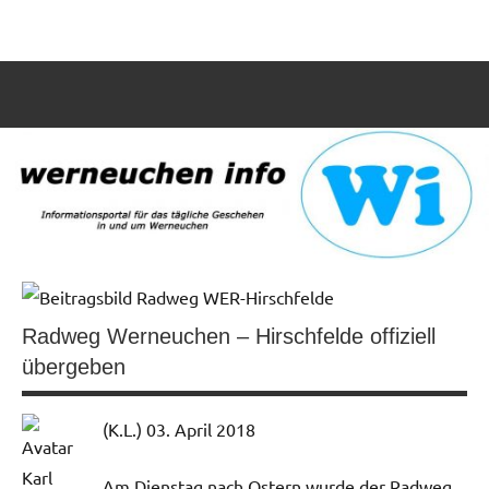
Zum
Informationsportal
werneuchen
Inhalt
für
springen
info
das
tägliche
Such
Geschehen
öffn
in
und
um
Werneuchen
Radweg Werneuchen – Hirschfelde offiziell
übergeben
(K.L.) 03. April 2018
Am Dienstag nach Ostern wurde der Radweg