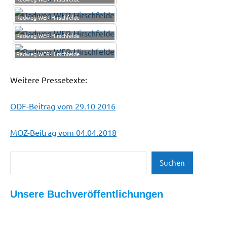
Radweg WER-Hirschfelde
Radweg WER-Hirschfelde
Radweg WER-Hirschfelde
Weitere Pressetexte:
ODF-Beitrag vom 29.10 2016
MOZ-Beitrag vom 04.04.2018
Suchen
Suchen
Schlagwörter:
Freizeit |
Hirschfelde
,
Tourismus
offiziell
,
Unsere Buchveröffentlichungen
| Kultur |
Radweg
,
Kunst
Übergabe
,
Naherholung