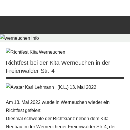
Zum
werneuchen
Informationsportal
Inhalt
für
springen
info
das
tägliche
Such
Geschehen
öffn
in
und
um
Richtfest bei der Kita Werneuchen in der
Werneuchen
Freienwalder Str. 4
(K.L.) 13. Mai 2022
Am 13. Mai 2022 wurde in Werneuchen wieder ein
Richtfest gefeiert.
Diesmal schwebte der Richtkranz neben dem Kita-
Neubau in der Werneuchener Freienwalder Str. 4, der