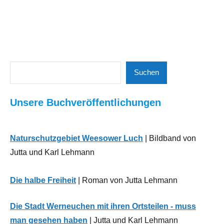
Suchen
Schlagwörter:
Bauen
Suchen
Freienwalder
Neues
Str.
,
Unsere Buchveröffentlichungen
aus
Hoffnungstaler
der
Stiftung
Region
Lobetal
,
Naturschutzgebiet Weesower Luch
| Bildband von
Kita
Wirtschaft
Werneuchen
,
Jutta und Karl Lehmann
Richtfest
,
WBG
Die halbe Freiheit
| Roman von Jutta Lehmann
Werneuchen
Die Stadt Werneuchen mit ihren Ortsteilen - muss
man gesehen haben
| Jutta und Karl Lehmann