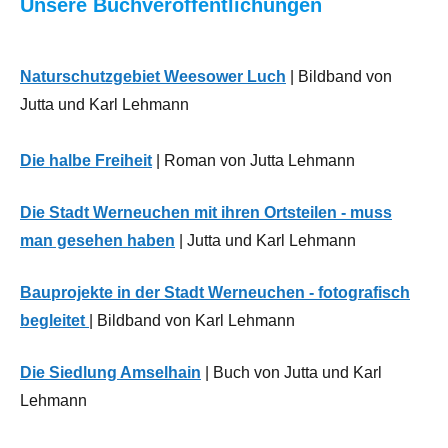
Unsere Buchveröffentlichungen
Vereine
,
Kunst
Weihnacht
,
Neues
Weihnachtsmarkt
aus
Naturschutzgebiet Weesower Luch
| Bildband von
Werneuchen
der
Jutta und Karl Lehmann
Region
Die halbe Freiheit
| Roman von Jutta Lehmann
Die Stadt Werneuchen mit ihren Ortsteilen - muss
man gesehen haben
| Jutta und Karl Lehmann
Bauprojekte in der Stadt Werneuchen - fotografisch
begleitet
| Bildband von Karl Lehmann
Die Siedlung Amselhain
| Buch von Jutta und Karl
Lehmann