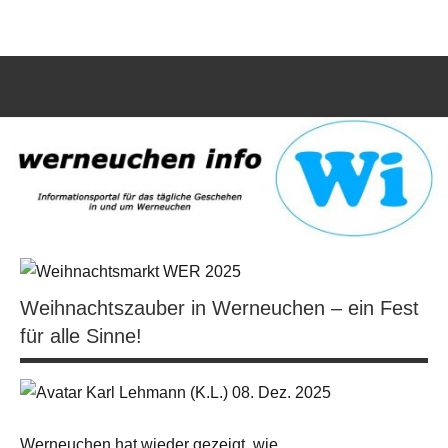
Zum
werneuchen
Informationsportal
Inhalt
für
springen
info
das
tägliche
Such
Geschehen
öffn
in
und
um
Werneuchen
Weihnachtszauber in Werneuchen – ein Fest
für alle Sinne!
(K.L.) 08. Dez. 2025
Werneuchen hat wieder gezeigt, wie