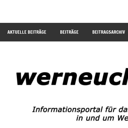
Zum
Inhalt
werneuchen
Informationsportal
springen
für
info
das
AKTUELLE BEITRÄGE
BEITRÄGE
BEITRAGSARCHIV
tägliche
Geschehen
in
und
um
Werneuchen