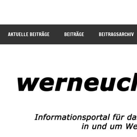
Zum
Inhalt
werneuchen
Informationsportal
springen
für
info
das
AKTUELLE BEITRÄGE
BEITRÄGE
BEITRAGSARCHIV
tägliche
Geschehen
in
und
um
Werneuchen