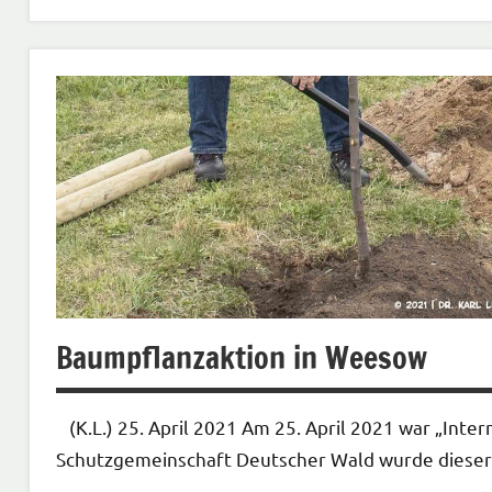
Bauen
Energie/Wasserver-
und entsorgung
Neues
aus
der
Region
Wirtschaft
Baumpflanzaktion in Weesow
(K.L.) 25. April 2021 Am 25. April 2021 war „Inter
Schutzgemeinschaft Deutscher Wald wurde dieser 