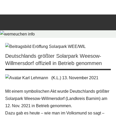
Zum
werneuchen
Informationsportal
Inhalt
für
springen
info
das
tägliche
Such
Geschehen
öffn
in
und
um
Deutschlands größter Solarpark Weesow-
Werneuchen
Willmersdorf offiziell in Betrieb genommen
(K.L.) 13. November 2021
Mit einem symbolischen Akt wurde Deutschlands größter
Solarpark Weesow-Willmersdorf (Landkreis Barnim) am
12. Nov. 2021 in Betrieb genommen.
Dazu gab es heute – wie man im Volksmund so sagt –