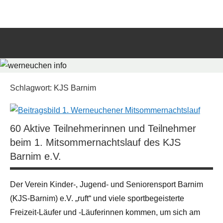
Zum
werneuchen
Informationsportal
Inhalt
für
springen
info
das
tägliche
Such
Geschehen
öffn
in
und
Schlagwort:
KJS Barnim
um
Werneuchen
60 Aktive Teilnehmerinnen und Teilnehmer
beim 1. Mitsommernachtslauf des KJS
Barnim e.V.
Der Verein Kinder-, Jugend- und Seniorensport Barnim
(KJS-Barnim) e.V. „ruft“ und viele sportbegeisterte
Freizeit-Läufer und -Läuferinnen kommen, um sich am