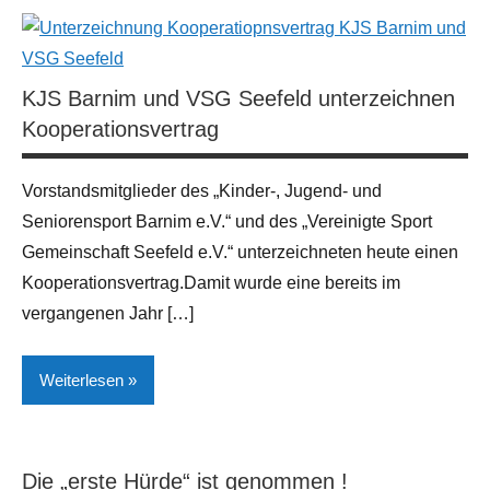
Allgemeines
Breiten- und
KJS Barnim und VSG Seefeld unterzeichnen
Leistungssport
Kooperationsvertrag
Neues
aus
Vorstandsmitglieder des „Kinder-, Jugend- und
der
Region
Seniorensport Barnim e.V.“ und des „Vereinigte Sport
Gemeinschaft Seefeld e.V.“ unterzeichneten heute einen
Sport
Kooperationsvertrag.Damit wurde eine bereits im
vergangenen Jahr […]
Weiterlesen
Breiten- und
Leistungssport
Die „erste Hürde“ ist genommen !