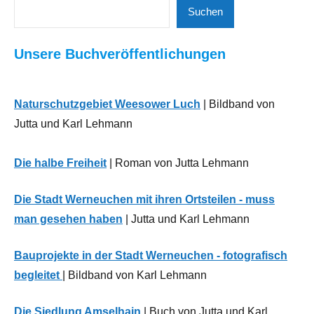
Suchen
Neues
Suchen
aus
der
Unsere Buchveröffentlichungen
Region
Sport
Naturschutzgebiet Weesower Luch
| Bildband von
Jutta und Karl Lehmann
Die halbe Freiheit
| Roman von Jutta Lehmann
Die Stadt Werneuchen mit ihren Ortsteilen - muss
man gesehen haben
| Jutta und Karl Lehmann
Bauprojekte in der Stadt Werneuchen - fotografisch
begleitet
| Bildband von Karl Lehmann
Die Siedlung Amselhain
| Buch von Jutta und Karl