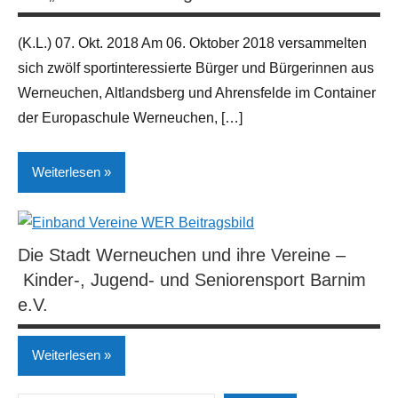
Neues
aus
(K.L.) 07. Okt. 2018 Am 06. Oktober 2018 versammelten
der
sich zwölf sportinteressierte Bürger und Bürgerinnen aus
Region
Werneuchen, Altlandsberg und Ahrensfelde im Container
Sport
der Europaschule Werneuchen, […]
Weiterlesen
Breiten- und
Leistungssport
Die Stadt Werneuchen und ihre Vereine –
Kinder-, Jugend- und Seniorensport Barnim
Neues
e.V.
aus
der
Region
Weiterlesen
Sport