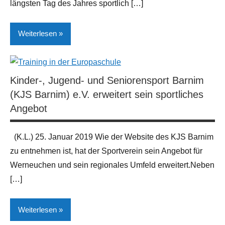
längsten Tag des Jahres sportlich […]
Weiterlesen
Allgemeines
Kinder-, Jugend- und Seniorensport Barnim
Breiten- und
(KJS Barnim) e.V. erweitert sein sportliches
Leistungssport
Angebot
Neues
aus
(K.L.) 25. Januar 2019 Wie der Website des KJS Barnim
der
Region
zu entnehmen ist, hat der Sportverein sein Angebot für
Werneuchen und sein regionales Umfeld erweitert.Neben
Sport
[…]
Weiterlesen