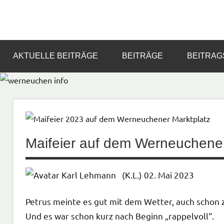
Zum
Inhalt
Informationsportal
werneuchen
springen
für
das
info
AKTUELLE BEITRÄGE
BEITRÄGE
BEITRAG
tägliche
Geschehen
in
und
um
Werneuchen
Maifeier auf dem Werneuchener 
(K.L.) 02. Mai 2023
Petrus meinte es gut mit dem Wetter, auch schon 
Und es war schon kurz nach Beginn „rappelvoll“.